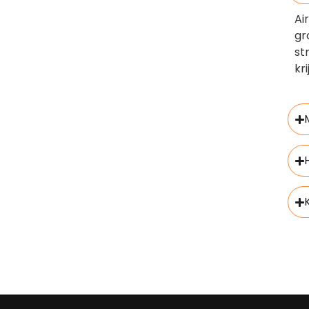
Ai
gr
st
kri