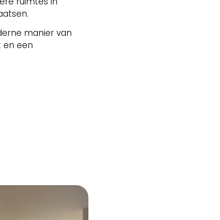
ere ruimtes in
aatsen.
oderne manier van
t en een