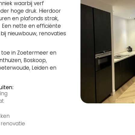
hniek waarbij verf
der hoge druk. Hierdoor
uren en plafonds strak,
. Een nette en efficiënte
bij nieuwbouw, renovaties
 toe in Zoetermeer en
nthuizen, Boskoop,
oeterwoude, Leiden en
uiten:
ing
at
kken
 renovatie