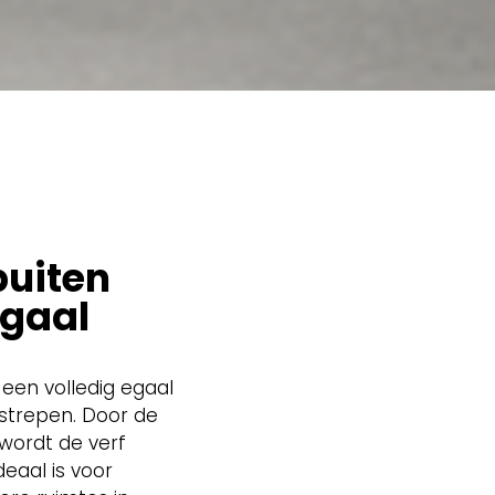
puiten
egaal
r een volledig egaal
strepen. Door de
 wordt de verf
deaal is voor