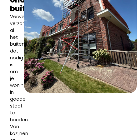
buitenkant
Verweij
verzorgt
al
het
buitenschilderwerk
dat
nodig
is
om
je
woning
in
goede
staat
te
houden.
Van
kozijnen