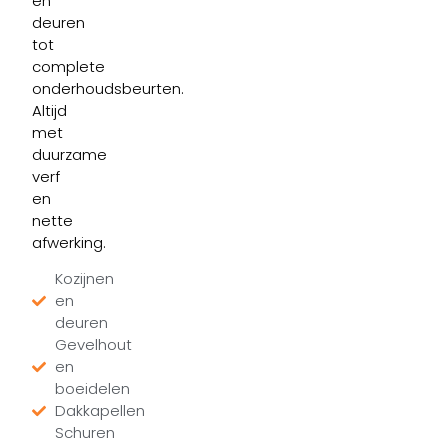
en
deuren
tot
complete
onderhoudsbeurten.
Altijd
met
duurzame
verf
en
nette
afwerking.
Kozijnen
en
deuren
Gevelhout
en
boeidelen
Dakkapellen
Schuren