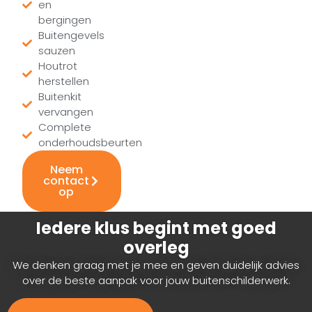
en
bergingen
Buitengevels
sauzen
Houtrot
herstellen
Buitenkit
vervangen
Complete
onderhoudsbeurten
Neem
contact
op
Iedere klus begint met goed
overleg
We denken graag met je mee en geven duidelijk advies
over de beste aanpak voor jouw buitenschilderwerk.