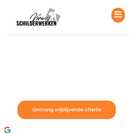
Verweij Schilderwerken
Zoetermeer
Betrouwbaar schilderwerk met oog voor detail
Ontvang vrijblijvende offerte
5/5 beoordeeld op